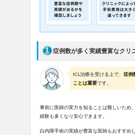
2
京
都
の
I
C
L
症例数が多く実績豊富なクリ
費
用
を
比
ICL治療を受ける上で、
症例
較
ことは重要
です。
【
2
0
2
事前に医師の実力を知ることは難しいため
6
経験も多くなり安心できます。
年
最
新
白内障手術の実績が豊富な医師もおすすめ