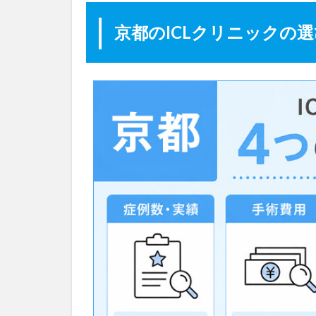
京
都
京都のICLクリニックの
の
I
C
L
ク
リ
ニ
ッ
ク
の
選
び
方
４
つ
の
ポ
イ
ン
ト