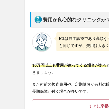
】
3
京
費用が良心的なクリニックか
都
の
I
C
ICLは自由診療であり高額
L
も同じですが、費用は大き
お
す
す
め
10万円以上も費用が違ってくる場合がある
眼
科
きましょう。
！
【
また術前の検査費用や、定期健診が有料の
2
長期保障が付く場合が多いです。
0
2
6
すぐに京都
年