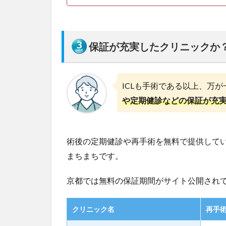
最
新
】
保証が充実したクリニックか
4
大
内
雅
ICLも手術である以上、万
之
や定期健診などの保証が充
ア
イ
ク
リ
術後の定期健診や再手術を無料で提供して
ニ
ッ
まちまちです。
ク
（
京都では無料の保証期間がサイト公開され
南
区
）
クリニック名
再手
5