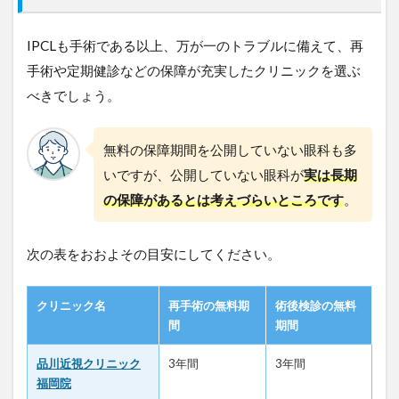
ク
福
IPCLも手術である以上、万が一のトラブルに備えて、再
岡
院
手術や定期健診などの保障が充実したクリニックを選ぶ
5
べきでしょう。
先
進
会
無料の保障期間を公開していない眼科も多
眼
いですが、公開していない眼科が
実は長期
科
福
の保障があるとは考えづらいところです
。
岡
6
次の表をおおよその目安にしてください。
佐
藤
眼
クリニック名
再手術の無料期
術後検診の無料
科
間
期間
大
牟
品川近視クリニック
3年間
3年間
田
福岡院
院