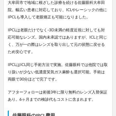
大牟田市で地域に根ざした診療を続ける佐藤眼科大牟田
院。幅広い患者に対応しており、ICLやレーシックの他に
IPCLも導入して老眼矯正も可能になりました。
IPCLは老眼だけでなく-3D未満の軽度近視に対しても対
応可能なレンズ。国内未承認ではありますが、ICLと同じ
く、万が一の際はレンズを取り出して元の状態に戻せる
ため安心です。
IPCLはICL同じ手術方法で実施。佐藤眼科では他院では取
り扱いが少ない低濃度笑気ガス麻酔も選択可能。手術は
両眼で30分ほどで完了です。
アフターフォローは術後3年に限り無料のレンズ入替保証
あり。6ヶ月までの検診代もコストに含まれます。
佐藤眼科のIPCL費用