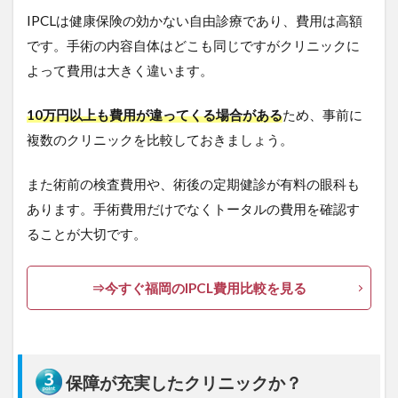
き
IPCLは健康保険の効かない自由診療であり、費用は高額
る
眼
です。手術の内容自体はどこも同じですがクリニックに
科
よって費用は大きく違います。
！
【
2
10万円以上も費用が違ってくる場合がある
ため、事前に
0
複数のクリニックを比較しておきましょう。
2
6
年
また術前の検査費用や、術後の定期健診が有料の眼科も
最
新
あります。手術費用だけでなくトータルの費用を確認す
】
ることが大切です。
4
品
⇒今すぐ福岡のIPCL費用比較を見る
川
近
視
ク
リ
ニ
保障が充実したクリニックか？
ッ