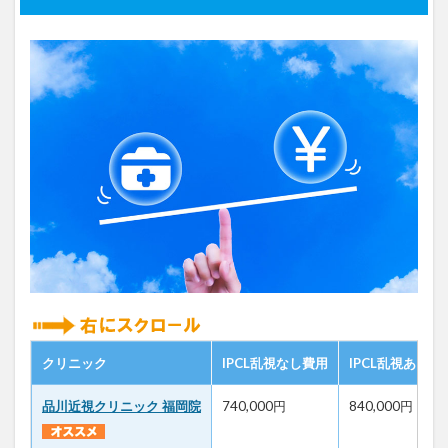
C
L
情
報
ま
と
め
クリニック
IPCL乱視なし費用
IPCL乱視あり費
品川近視クリニック 福岡院
740,000円
840,000円