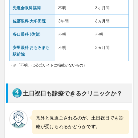
7
先進会眼科福岡
不明
3ヶ月間
谷
口
佐藤眼科 大牟田院
3年間
6ヵ月間
眼
科
谷口眼科 (佐賀)
不明
不明
(
佐
賀
安里眼科 おもろまち
不明
3ヵ月間
)
駅前院
8
（※「不明」は公式サイトに掲載がないもの）
安
里
眼
科
土日祝日も診療できるクリニックか？
お
も
ろ
ま
ち
意外と見過ごされるのが、土日祝日でも診
駅
療が受けられるかどうかです。
前
院