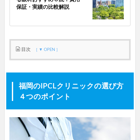
保証・実績の比較解説
目次
1
福
岡
福岡のIPCLクリニックの選び方
の
I
４つのポイント
P
C
L
ク
リ
ニ
ッ
ク