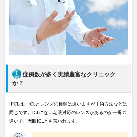
の
選
び
方
４
つ
の
ポ
イ
ン
ト
2
症例数が多く実績豊富なクリニック
福
か？
岡
の
I
P
IPCLは、ICLとレンズの種類は違いますが手術方法などは
C
同じです。ICLにない老眼対応のレンズがあるのが一番の
L
費
違いで、老眼ICLとも言われます。
用
を
比