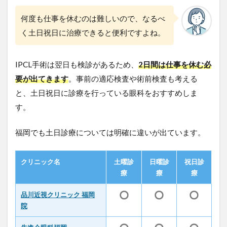
(
那
何度も仕事を休むのは難しいので、なるべ
覇
く土日祝日に治療できると便利ですよね。
)
9
理
IPCL手術は翌日も検診があるため、
2日間は仕事を休む必
解
要が出てきます
。事前の適応検査や術前検査も考える
し
て
と、土日祝日に診療を行っている眼科をおすすめしま
お
す。
き
た
い
福岡でも土日診療については明確に違いが出ています。
I
P
C
クリニック名
土曜診
日曜診
祝日診
L
療
療
療
の
こ
品川近視クリニック 福岡
と
院
10
福