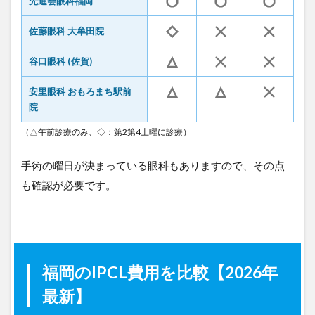
先進会眼科福岡
岡
の
佐藤眼科 大牟田院
I
P
谷口眼科 (佐賀)
C
L
よ
安里眼科 おもろまち駅前
く
院
あ
る
（△午前診療のみ、◇：第2第4土曜に診療）
質
問
手術の曜日が決まっている眼科もありますので、その点
11
も確認が必要です。
福
岡
の
お
す
す
福岡のIPCL費用を比較【2026年
め
I
最新】
P