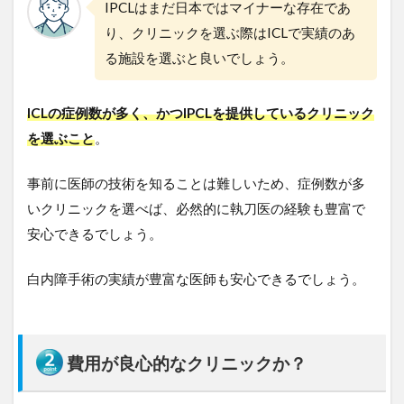
IPCLはまだ日本ではマイナーな存在であ
較
り、クリニックを選ぶ際はICLで実績のあ
【
2
る施設を選ぶと良いでしょう。
0
2
6
ICLの症例数が多く、かつIPCLを提供しているクリニック
年
最
を選ぶこと
。
新
】
事前に医師の技術を知ることは難しいため、症例数が多
3
いクリニックを選べば、必然的に執刀医の経験も豊富で
福
安心できるでしょう。
岡
周
辺
白内障手術の実績が豊富な医師も安心できるでしょう。
で
I
P
C
L
費用が良心的なクリニックか？
が
で